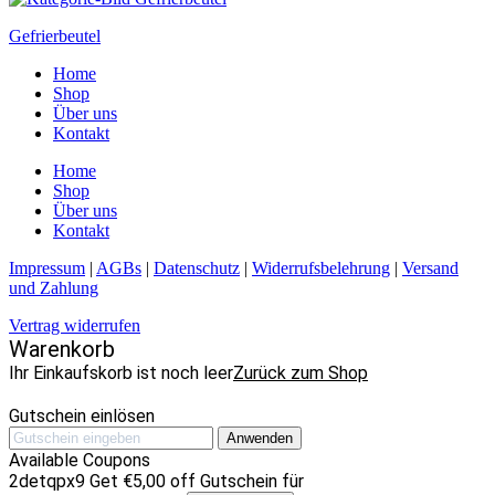
Gefrierbeutel
Home
Shop
Über uns
Kontakt
Home
Shop
Über uns
Kontakt
Impressum
|
AGBs
|
Datenschutz
|
Widerrufsbelehrung
|
Versand
und Zahlung
Vertrag widerrufen
Warenkorb
Ihr Einkaufskorb ist noch leer
Zurück zum Shop
Gutschein einlösen
Anwenden
Available Coupons
2detqpx9
Get
€
5,00
off
Gutschein für