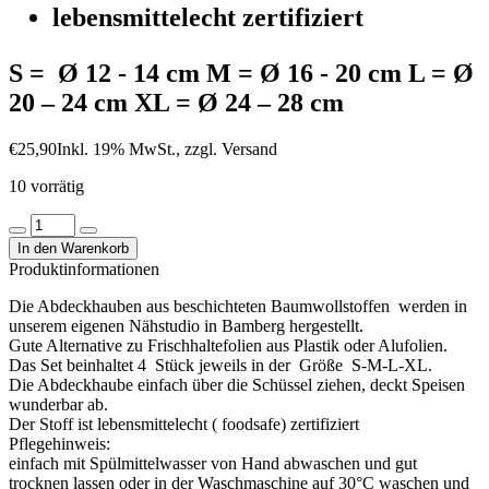
lebensmittelecht zertifiziert
S = Ø 12 - 14 cm M = Ø 16 - 20 cm L = Ø
20 – 24 cm XL = Ø 24 – 28 cm
€
25,90
Inkl. 19% MwSt., zzgl. Versand
10 vorrätig
Abdeckhauben
4er
In den Warenkorb
Set
Produktinformationen
-
blau
Die Abdeckhauben aus beschichteten Baumwollstoffen werden in
pünktchen
unserem eigenen Nähstudio in Bamberg hergestellt.
Menge
Gute Alternative zu Frischhaltefolien aus Plastik oder Alufolien.
Das Set beinhaltet 4 Stück jeweils in der Größe S-M-L-XL.
Die Abdeckhaube einfach über die Schüssel ziehen, deckt Speisen
wunderbar ab.
Der Stoff ist lebensmittelecht ( foodsafe) zertifiziert
Pflegehinweis:
einfach mit Spülmittelwasser von Hand abwaschen und gut
trocknen lassen oder in der Waschmaschine auf 30°C waschen und