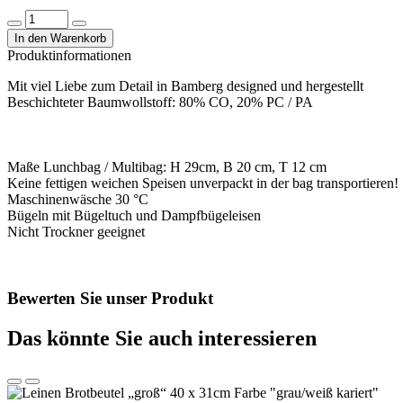
Lunchbag
blau-
In den Warenkorb
weiß
Produktinformationen
gepunktet
L-
Mit viel Liebe zum Detail in Bamberg designed und hergestellt
02
Beschichteter Baumwollstoff: 80% CO, 20% PC / PA
Menge
Maße Lunchbag / Multibag: H 29cm, B 20 cm, T 12 cm
Keine fettigen weichen Speisen unverpackt in der bag transportieren!
Maschinenwäsche 30 °C
Bügeln mit Bügeltuch und Dampfbügeleisen
Nicht Trockner geeignet
Bewerten Sie unser Produkt
Das könnte Sie auch interessieren