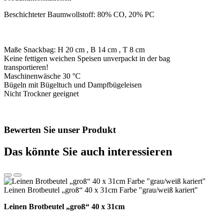
pünktchen
dkl.
Beschichteter Baumwollstoff: 80% CO, 20% PC
grün
S-
11
Menge
Maße Snackbag: H 20 cm , B 14 cm , T 8 cm
Keine fettigen weichen Speisen unverpackt in der bag
transportieren!
Maschinenwäsche 30 °C
Bügeln mit Bügeltuch und Dampfbügeleisen
Nicht Trockner geeignet
Bewerten Sie unser Produkt
Das könnte Sie auch interessieren
Leinen Brotbeutel „groß“ 40 x 31cm Farbe "grau/weiß kariert"
Leinen Brotbeutel
„groß“ 40 x 31cm