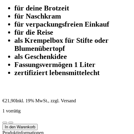
für deine Brotzeit
für Naschkram
für verpackungsfreien Einkauf
für die Reise
als Krempelbox für Stifte oder
Blumenübertopf
als Geschenkidee
Fassungsvermögen 1 Liter
zertifiziert lebensmittelecht
€
21,90
Inkl. 19% MwSt., zzgl. Versand
1 vorrätig
Snackbag
/
In den Warenkorb
Motiv
Produktinformationen