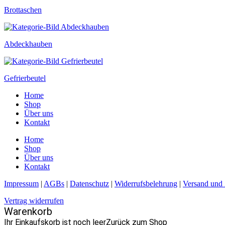
Brottaschen
Abdeckhauben
Gefrierbeutel
Home
Shop
Über uns
Kontakt
Home
Shop
Über uns
Kontakt
Impressum
|
AGBs
|
Datenschutz
|
Widerrufsbelehrung
|
Versand und
Vertrag widerrufen
Warenkorb
Ihr Einkaufskorb ist noch leer
Zurück zum Shop