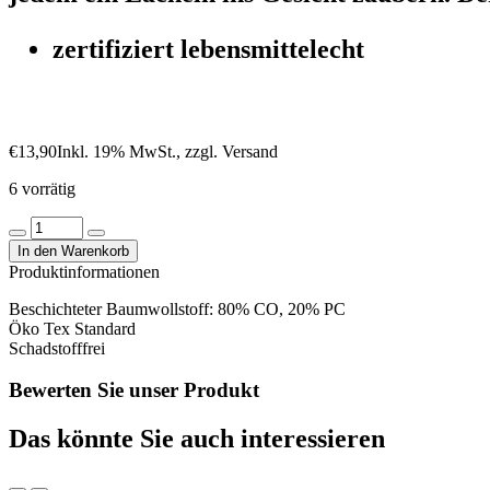
zertifiziert lebensmittelecht
€
13,90
Inkl. 19% MwSt., zzgl. Versand
6 vorrätig
Beschichtete
Baumwolle
In den Warenkorb
"Farbe
Produktinformationen
blau
mit
Beschichteter Baumwollstoff: 80% CO, 20% PC
bunten
Öko Tex Standard
Autos"
Schadstofffrei
Menge
Bewerten Sie unser Produkt
Das könnte Sie auch interessieren