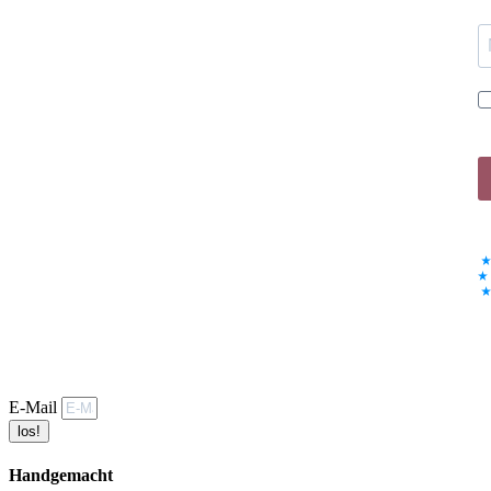
E-Mail
los!
Handgemacht