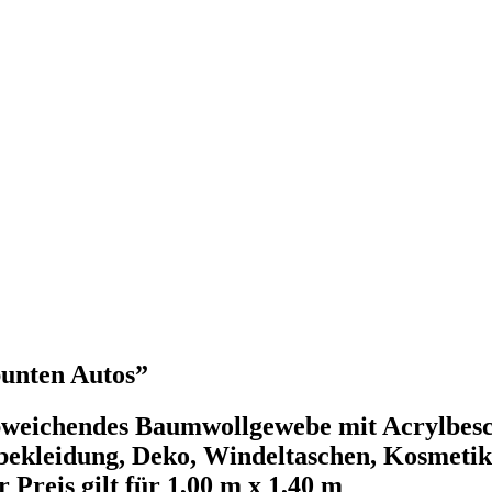
bunten Autos”
abweichendes Baumwollgewebe mit Acrylbesch
bekleidung, Deko, Windeltaschen, Kosmetik
 Preis gilt für 1,00 m x 1,40 m