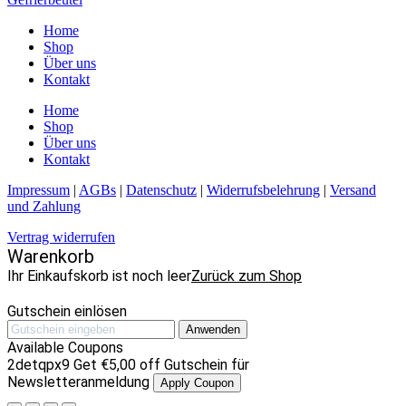
Home
Shop
Über uns
Kontakt
Home
Shop
Über uns
Kontakt
Impressum
|
AGBs
|
Datenschutz
|
Widerrufsbelehrung
|
Versand
und Zahlung
Vertrag widerrufen
Warenkorb
Ihr Einkaufskorb ist noch leer
Zurück zum Shop
Gutschein einlösen
Anwenden
Available Coupons
2detqpx9
Get
€
5,00
off
Gutschein für
Newsletteranmeldung
Apply Coupon